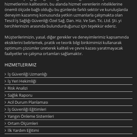
hizmetlerinin kalitesinin, bu alanda hizmet verenlerin niteliklerine
önemli ölçüde bağlı olduğu bu günlerde farklı sektör ve kuruluşlarda
deneyim kazanmış konusunda yetkin uzmanlarla çalışmakta olan
Tescil İş Sağlığı Güvenliği Özel Sağ. Dan. Hiz. Ve San. Tic. Ltd. Şti. yi
tercihlerinizin arasında bulundurduğunuz için teşekkür ederiz.
Müşterilerimizin, yasal, diğer gerekler ve deneyimlerimiz kapsamında
eksiklerini belirlemek, pratik ve teorik bilgi birikimimizi kullanarak
optimum çözümler üreterek kaliteli ve çevre kazası yaratmayacak
faaliyetler ve çalışma ortamları sağlamaktır.
HIZMETLERIMIZ
İş Güvenliği Uzmanlığı
İş Yeri Hekimliği
Risk Analizi
Sağlık Raporu
Acil Durum Planlaması
İş Güvenliği Eğitimleri
Yangın Önleme Sistemleri
Ortam Ölçümleri
İlk Yardım Eğitimi