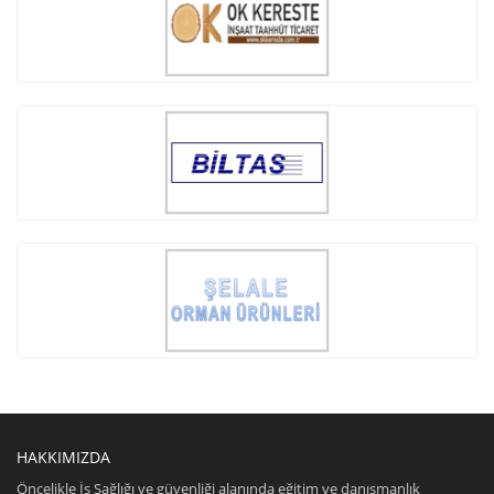
HAKKIMIZDA
Öncelikle İş Sağlığı ve güvenliği alanında eğitim ve danışmanlık