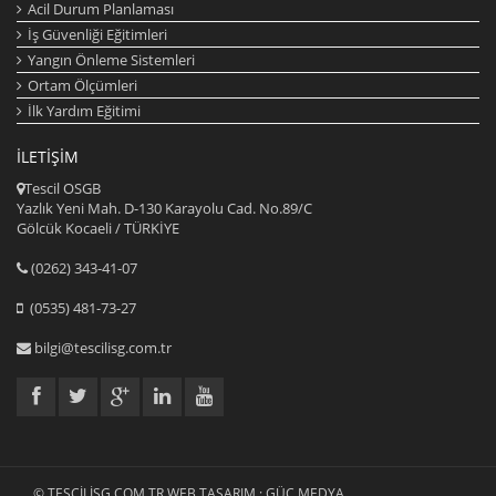
Acil Durum Planlaması
İş Güvenliği Eğitimleri
Yangın Önleme Sistemleri
Ortam Ölçümleri
İlk Yardım Eğitimi
İLETIŞIM
Tescil OSGB
Yazlık Yeni Mah. D-130 Karayolu Cad. No.89/C
Gölcük Kocaeli / TÜRKİYE
(0262) 343-41-07
(0535) 481-73-27
bilgi@tescilisg.com.tr
© TESCILISG.COM.TR
WEB TASARIM : GÜÇ MEDYA